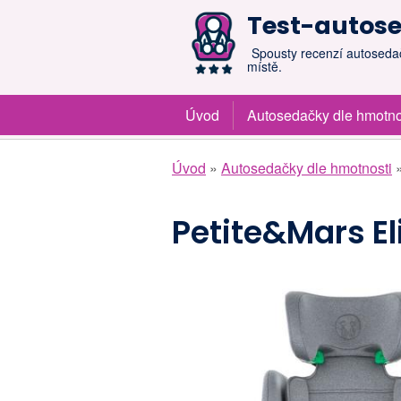
Test-autos
Spousty recenzí autosed
místě.
Úvod
Autosedačky dle hmotno
Úvod
»
Autosedačky dle hmotnosti
Petite&Mars Eli