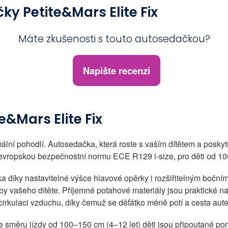
y Petite&Mars Elite Fix
Máte zkušenosti s touto autosedačkou?
Napište recenzi
e&Mars Elite Fix
ální pohodlí. Autosedačka, která roste s vaším dítětem a posky
evropskou bezpečnostní normu ECE R129 i-size, pro děti od 100–
tka díky nastavitelné výšce hlavové opěrky i rozšiřitelným boč
by vašeho dítěte. Příjemné potahové materiály jsou praktické na
 cirkulaci vzduchu, díky čemuž se děťátko méně potí a cesta aute
 ve směru jízdy od 100–150 cm (4–12 let) děti jsou připoutané p