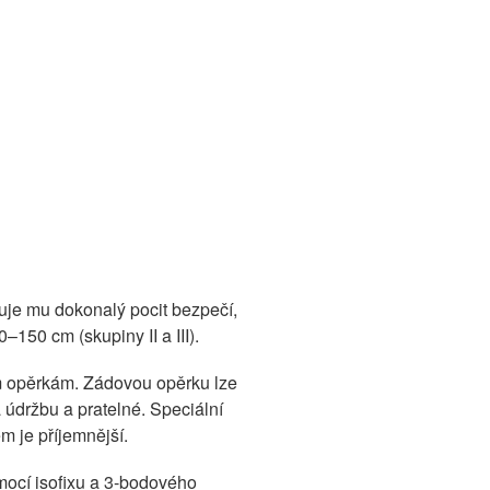
tuje mu dokonalý pocit bezpečí,
150 cm (skupiny II a III).
ním opěrkám. Zádovou opěrku lze
 údržbu a pratelné. Speciální
m je příjemnější.
omocí isofixu a 3-bodového