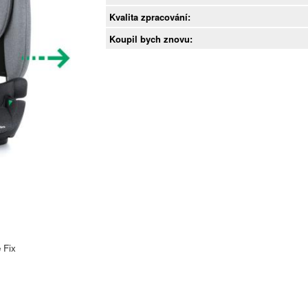
Kvalita zpracování:
Koupil bych znovu:
 Fix