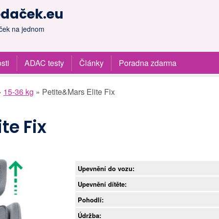
edaček.eu
aček na jednom
sti
ADAC testy
Články
Poradna zdarma
»
15-36 kg
»
Petite&Mars Elite Fix
te Fix
Upevnění do vozu:
Upevnění dítěte:
Pohodlí:
Údržba: