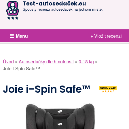
Test-autosedaček.eu
Spousty recenzí autosedaček na jednom místě.
Menu
+ Vložit recenzi
Úvod
»
Autosedačky dle hmotnosti
»
0-18 kg
»
Joie i-Spin Safe™
Joie i-Spin Safe™
ADAC 2020