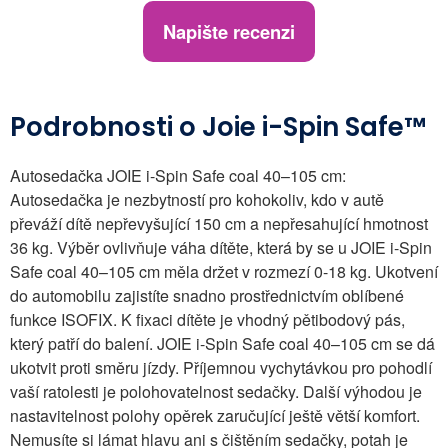
Napište recenzi
Podrobnosti o Joie i-Spin Safe™
Autosedačka JOIE i-Spin Safe coal 40–105 cm:
Autosedačka je nezbytností pro kohokoliv, kdo v autě
převáží dítě nepřevyšující 150 cm a nepřesahující hmotnost
36 kg. Výběr ovlivňuje váha dítěte, která by se u JOIE i-Spin
Safe coal 40–105 cm měla držet v rozmezí 0-18 kg. Ukotvení
do automobilu zajistíte snadno prostřednictvím oblíbené
funkce ISOFIX. K fixaci dítěte je vhodný pětibodový pás,
který patří do balení. JOIE i-Spin Safe coal 40–105 cm se dá
ukotvit proti směru jízdy. Příjemnou vychytávkou pro pohodlí
vaší ratolesti je polohovatelnost sedačky. Další výhodou je
nastavitelnost polohy opěrek zaručující ještě větší komfort.
Nemusíte si lámat hlavu ani s čištěním sedačky, potah je