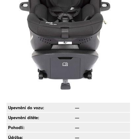
Upevnění do vozu:
—
Upevnění dítěte:
—
Pohodlí:
—
Údržba:
—