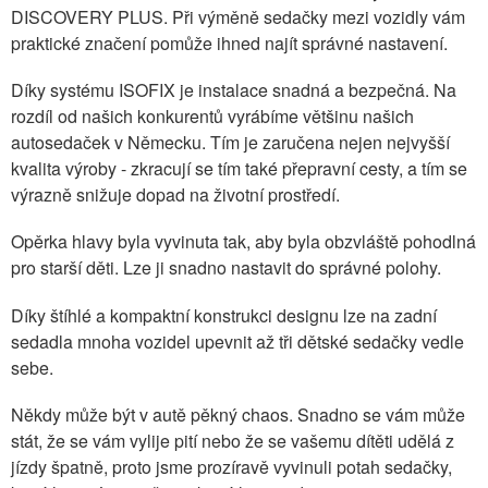
DISCOVERY PLUS. Při výměně sedačky mezi vozidly vám
praktické značení pomůže ihned najít správné nastavení.
Díky systému ISOFIX je instalace snadná a bezpečná. Na
rozdíl od našich konkurentů vyrábíme většinu našich
autosedaček v Německu. Tím je zaručena nejen nejvyšší
kvalita výroby - zkracují se tím také přepravní cesty, a tím se
výrazně snižuje dopad na životní prostředí.
Opěrka hlavy byla vyvinuta tak, aby byla obzvláště pohodlná
pro starší děti. Lze ji snadno nastavit do správné polohy.
Díky štíhlé a kompaktní konstrukci designu lze na zadní
sedadla mnoha vozidel upevnit až tři dětské sedačky vedle
sebe.
Někdy může být v autě pěkný chaos. Snadno se vám může
stát, že se vám vylije pití nebo že se vašemu dítěti udělá z
jízdy špatně, proto jsme prozíravě vyvinuli potah sedačky,