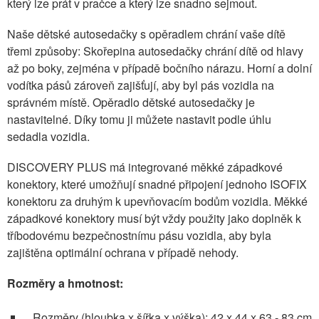
který lze prát v pračce a který lze snadno sejmout.
Naše dětské autosedačky s opěradlem chrání vaše dítě
třemi způsoby: Skořepina autosedačky chrání dítě od hlavy
až po boky, zejména v případě bočního nárazu. Horní a dolní
vodítka pásů zároveň zajišťují, aby byl pás vozidla na
správném místě. Opěradlo dětské autosedačky je
nastavitelné. Díky tomu ji můžete nastavit podle úhlu
sedadla vozidla.
DISCOVERY PLUS má integrované měkké západkové
konektory, které umožňují snadné připojení jednoho ISOFIX
konektoru za druhým k upevňovacím bodům vozidla. Měkké
západkové konektory musí být vždy použity jako doplněk k
tříbodovému bezpečnostnímu pásu vozidla, aby byla
zajištěna optimální ochrana v případě nehody.
Rozměry a hmotnost:
Rozměry (hloubka x šířka x výška): 42 x 44 x 63 - 83 cm